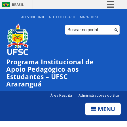
BRASIL
Simplifique!
ACESSIBILIDADE
ALTO CONTRASTE
MAPA DO SITE
Comunica BR
Participe
Acesso à informação
Legislação
Programa Institucional de
Canais
Apoio Pedagógico aos
Estudantes – UFSC
Araranguá
Área Restrita
Administradores do Site
MENU