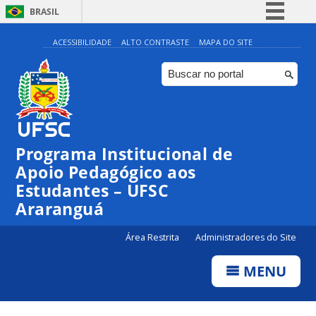
BRASIL
Simplifique!
ACESSIBILIDADE
ALTO CONTRASTE
MAPA DO SITE
Comunica BR
Participe
Acesso à informação
Legislação
Programa Institucional de
Canais
Apoio Pedagógico aos
Estudantes – UFSC
Araranguá
Área Restrita
Administradores do Site
MENU