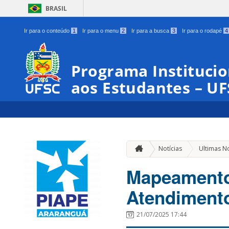
BRASIL
Ir para o conteúdo
1
Ir para o menu
2
Ir para a busca
3
Ir para o rodapé
4
Programa Institucio
aos Estudantes – U
Notícias
Ultimas No
Mapeamento
Atendimento
21/07/2025 17:44