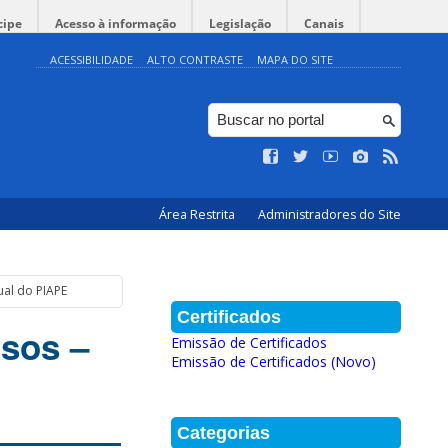
cipe
Acesso à informação
Legislação
Canais
ACESSIBILIDADE
ALTO CONTRASTE
MAPA DO SITE
Área Restrita
Administradores do Site
al do PIAPE
Certificados
sos –
Emissão de Certificados
Emissão de Certificados (Novo)
Categorias