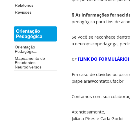
Relatórios
Revisões
🔒
As informações fornecida
pedagógica para fins de ac
Orientação
Se você se reconhece dentro
Pedagógica
a neuropsicopedagoga, pedim
Orientação
Pedagógica
👉
[LINK DO FORMULÁRIO]
Mapeamento de
Estudantes
Neurodiversos
Em caso de dúvidas ou para 
piape.ara@contato.ufsc.br
Contamos com sua colaboração
Atenciosamente,
Juliana Pires e Carla Godoi