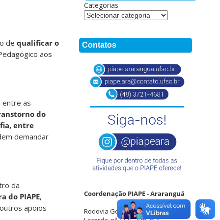
Categorias
vo de
qualificar o
Contatos
 Pedagógico aos
 entre as
Transtorno do
fia, entre
podem demandar
tro da
Coordenação PIAPE - Araranguá
ra do PIAPE
,
outros apoios
Rodovia Governador Jorge
Lacerda, nº 3201 - Km 35,4