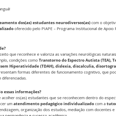
anguá!
amento dos(as) estudantes neurodiversos(as)
com o objeti
alizado
oferecido pelo PIAPE – Programa Institucional de Apoio
de?
eito que reconhece e valoriza as variações neurológicas naturais
emplo, condições como
Transtorno do Espectro Autista (TEA), 
sem Hiperatividade (TDAH), dislexia, discalculia, disortogra
presentam formas diferentes de funcionamento cognitivo, que 
 diferenciadas.
o essas informações?
 e acolher os(as) estudantes que se reconhecem dentro do espec
ecer um
atendimento pedagógico individualizado
com a
tuto
rendizagem, organização dos estudos, mediação com docentes e 
sua permanência e sucesso acadêmico.