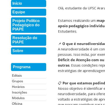
Início
Olá, estudante da UFSC Arar
Equipe
Estamos realizando um
mape
Projeto Político
Pedagógico do
apoio pedagógico individu
PIAPE
Estudantes.
Resolução do
PIAPE
📌
O que é neurodiversida
A neurodiversidade é um conc
Sobre
pessoas. Isso inclui, por ex
Déficit de Atenção com ou 
outras
. Essas condições re
Programa
estratégias de aprendizagem
Editais
Grupos
📋
Por que estamos pedind
Horários
Nosso objetivo é identificar
Inscrições
neurodiversidade, para ofer
Módulos
voltado a estratégias de ap
Oficina
que possam contribuir para 