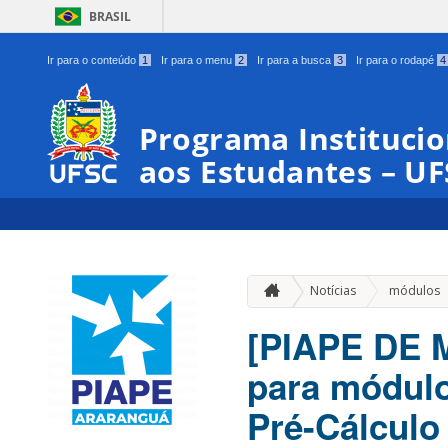
BRASIL
Ir para o conteúdo
1
Ir para o menu
2
Ir para a busca
3
Ir para o rodapé
4
Programa Institucio
aos Estudantes – U
Notícias
módulos
[PIAPE DE 
para módulo
Pré-Cálculo e