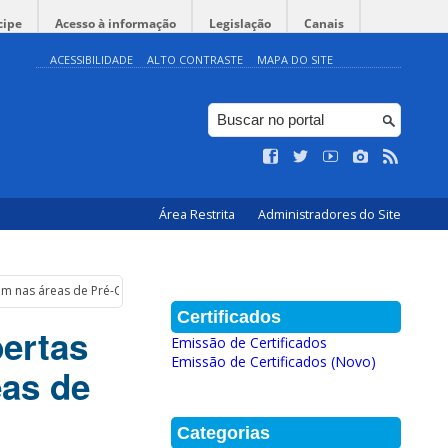
cipe
Acesso à informação
Legislação
Canais
ACESSIBILIDADE
ALTO CONTRASTE
MAPA DO SITE
Área Restrita
Administradores do Site
s áreas de Pré-Cálculo e Cálculo I, II e III.
Certificados
ertas
Emissão de Certificados
Emissão de Certificados (Novo)
as de
Categorias