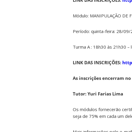
LINK DAS INSCRIÇÕES:
http
Módulo: MANIPULAÇÃO DE 
Período: quinta-feira: 28/0
Turma A : 18h30 às 21h30 – l
LINK DAS INSCRIÇÕES:
http
As inscrições encerram no
Tutor: Yuri Farias Lima
Os módulos fornecerão certi
seja de 75% em cada um del
Mais informações pelo e-mai