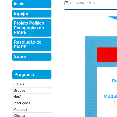
18/09/2023 19:57
Início
Equipe
Projeto Político
Pedagógico do
PIAPE
Resolução do
PIAPE
Sobre
Programa
Editais
Grupos
Horários
Inscrições
Módulos
Oficina