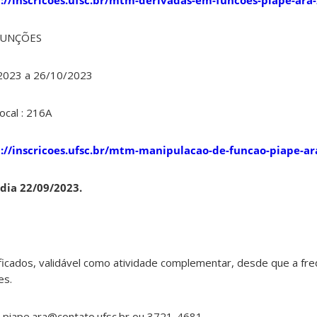
://inscricoes.ufsc.br/mtm-derivadas-em-funcoes-piape-ara
FUNÇÕES
9/2023 a 26/10/2023
ocal : 216A
://inscricoes.ufsc.br/mtm-manipulacao-de-funcao-piape-ar
 dia 22/09/2023.
ficados, validável como atividade complementar, desde que a fr
es.
l piape.ara@contato.ufsc.br ou 3721-4681.