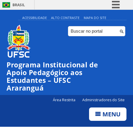
BRASIL
Simplifique!
ACESSIBILIDADE
ALTO CONTRASTE
MAPA DO SITE
Comunica BR
Participe
Acesso à informação
Legislação
Programa Institucional de
Canais
Apoio Pedagógico aos
Estudantes – UFSC
Araranguá
Área Restrita
Administradores do Site
MENU