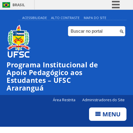
BRASIL
Simplifique!
ACESSIBILIDADE
ALTO CONTRASTE
MAPA DO SITE
Comunica BR
Participe
Acesso à informação
Legislação
Programa Institucional de
Canais
Apoio Pedagógico aos
Estudantes – UFSC
Araranguá
Área Restrita
Administradores do Site
MENU