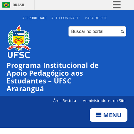
BRASIL
Simplifique!
ACESSIBILIDADE
ALTO CONTRASTE
MAPA DO SITE
Comunica BR
Participe
Acesso à informação
Legislação
Programa Institucional de
Canais
Apoio Pedagógico aos
Estudantes – UFSC
Araranguá
Área Restrita
Administradores do Site
MENU