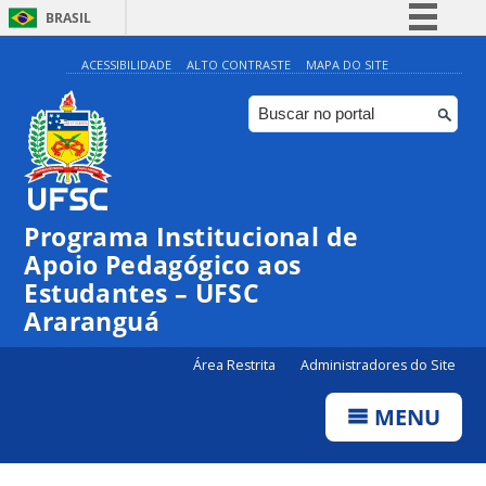
BRASIL
Simplifique!
ACESSIBILIDADE
ALTO CONTRASTE
MAPA DO SITE
Comunica BR
Participe
Acesso à informação
Legislação
Programa Institucional de
Canais
Apoio Pedagógico aos
Estudantes – UFSC
Araranguá
Área Restrita
Administradores do Site
MENU