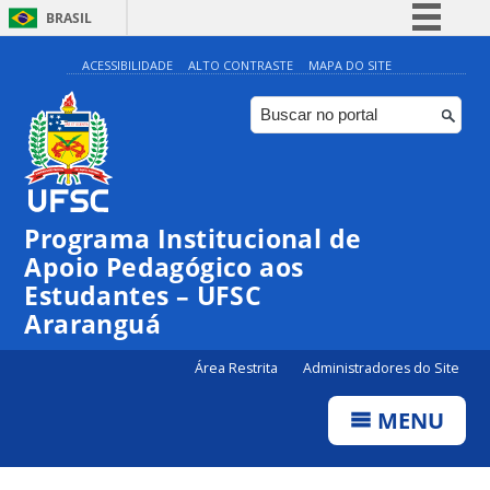
BRASIL
Simplifique!
ACESSIBILIDADE
ALTO CONTRASTE
MAPA DO SITE
Comunica BR
Participe
Acesso à informação
Legislação
Programa Institucional de
Canais
Apoio Pedagógico aos
Estudantes – UFSC
Araranguá
Área Restrita
Administradores do Site
MENU